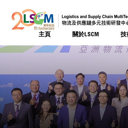
主頁
關於LSCM
技
跳到內容（按回車鍵）
熱門
熱門
熱門
熱門
熱門
機構簡
服務
合作計
活動
會籍及
願景及
LSCM 
可獲授
研發重
登記會
獎項
獎項
獎項
獎項
獎項
服務範
業界活
LSCM 動向
LSCM 動向
LSCM 動向
LSCM 動向
LSCM 動向
應用於
資助計
會員列
組織架
獎項
資助計
重點項
會員登
組織架
新聞中
稅務優
董事局
申請
研究顧
媒體報
評審
新聞稿
招標通
徵求研
資訊中