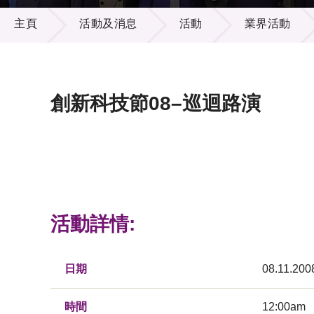
活動及消息
供應商
項目資
主頁
活動及消息
活動
業界活動
多媒體
出版刊
就業機
項目夥
聯絡我
創新科技節08–巡迴路演
活動詳情:
日期
08.11.200
時間
12:00am