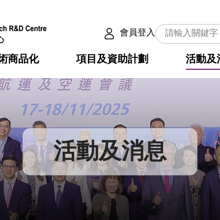
會員登入
術商品化
項目及資助計劃
活動及
介
劃
服務
使命
動向
權之技術
點
籍
疇
動
公共服務之創新技術
劃
表
構
活動及消息
劃
目
入
構
心
惠
問
導
告
發項目計劃書
心