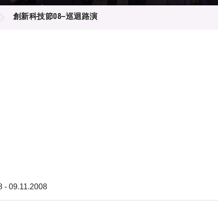
登記
料庫
創新科技節08–巡迴路演
物
會
伴
們
8 - 09.11.2008