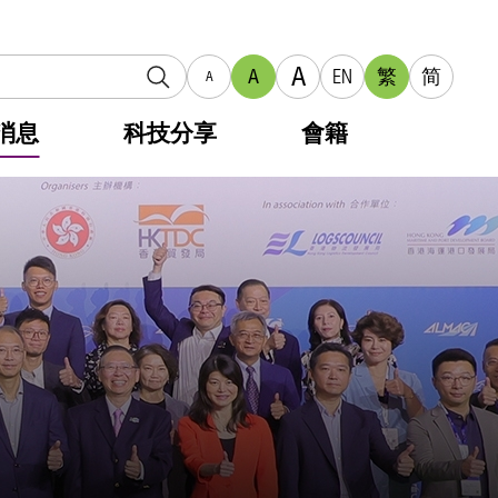
A
A
EN
繁
简
A
消息
科技分享
會籍