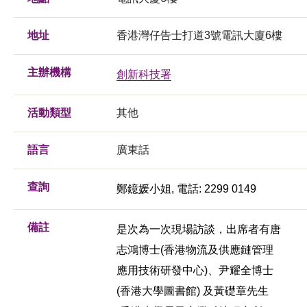
地址
香港灣仔告士打道3號電訊大廈6樓
主辦機構
創新科技署
活動類型
其他
語言
廣東話
查詢
鄭鐿媛小姐, 電話: 2299 0149
備註
是次為一次現場訪談，出席者有唐
志鴻博士(香港物流及供應鏈管理
應用技術研發中心)、尹耀全博士
(香港大學圖書館) 及黃礎章先生