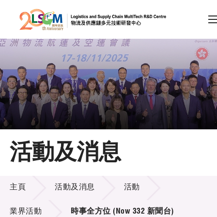
A
A
EN
繁
简
A
跳到內容（按回車鍵）
會員登入
主頁
活動及消息
關於LSCM
活動及消息
技術商品化
主頁
活動及消息
活動
項目及資助計劃
業界活動
時事全方位 (Now 332 新聞台)