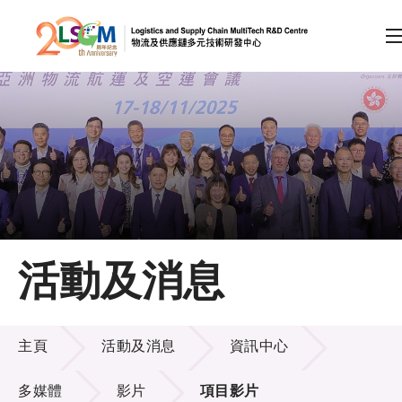
A
A
EN
繁
简
A
跳到內容（按回車鍵）
會員登入
主頁
活動及消息
關於LSCM
活動及消息
技術商品化
主頁
活動及消息
資訊中心
項目及資助計劃
多媒體
影片
項目影片