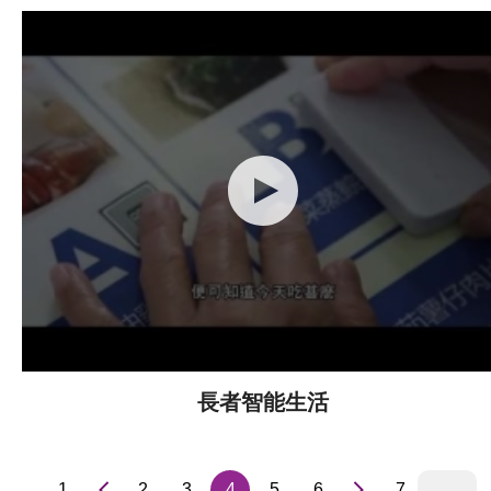
長者智能生活
1..
2
3
4
5
6
..7