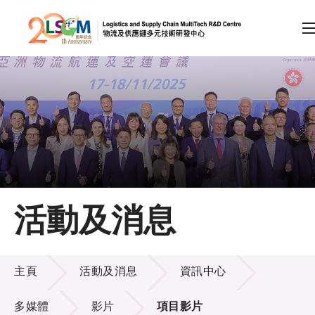
A
A
EN
繁
简
A
跳到內容（按回車鍵）
會員登入
主頁
活動及消息
關於LSCM
活動及消息
技術商品化
主頁
活動及消息
資訊中心
項目及資助計劃
多媒體
影片
項目影片