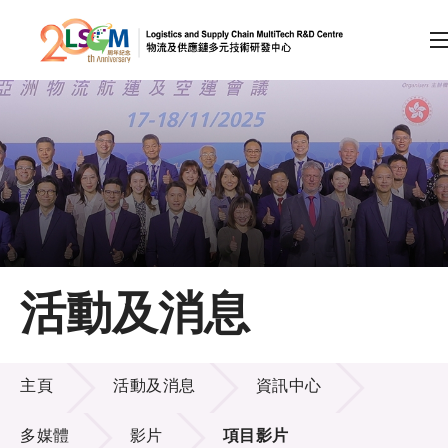
A
A
EN
繁
简
A
跳到內容（按回車鍵）
會員登入
主頁
活動及消息
關於LSCM
活動及消息
技術商品化
主頁
活動及消息
資訊中心
項目及資助計劃
多媒體
影片
項目影片