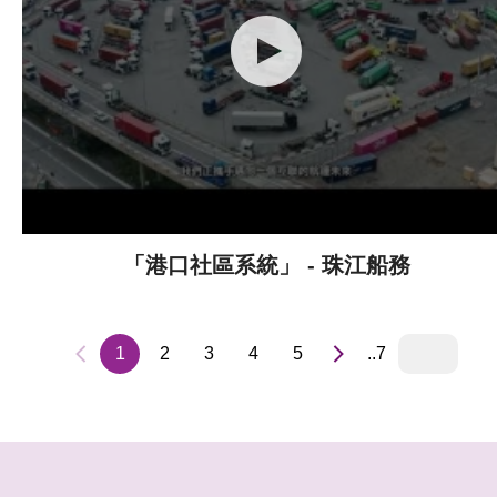
「港口社區系統」 - 珠江船務
1
2
3
4
5
..7