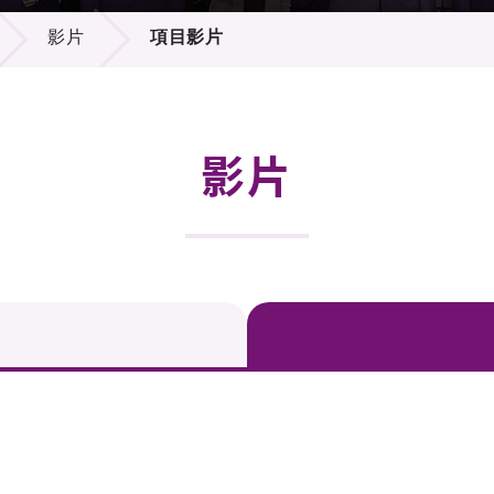
登記
料庫
影片
項目影片
物
會
伴
們
影片