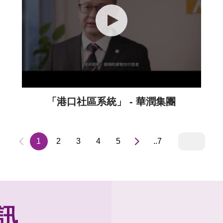
「港口社區系統」 - 華潤集團
1
2
3
4
5
..7
訊