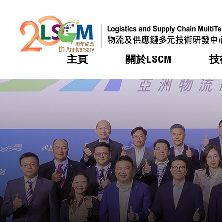
主頁
關於LSCM
技
跳到內容（按回車鍵）
熱門
熱門
熱門
熱門
熱門
機構簡
服務
合作計
活動
會籍及
願景及
LSCM 
可獲授
研發重
登記會
獎項
獎項
獎項
獎項
獎項
服務範
業界活
LSCM 動向
LSCM 動向
LSCM 動向
LSCM 動向
LSCM 動向
應用於
資助計
會員列
組織架
獎項
資助計
重點項
會員登
組織架
新聞中
稅務優
董事局
申請
研究顧
媒體報
評審
新聞稿
招標通
徵求研
資訊中