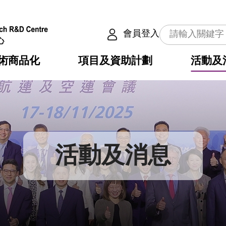
會員登入
術商品化
項目及資助計劃
活動及
介
劃
服務
使命
動向
權之技術
點
籍
疇
動
公共服務之創新技術
劃
表
構
活動及消息
劃
目
入
構
心
惠
問
導
告
發項目計劃書
心