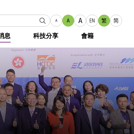
A
A
EN
繁
简
A
消息
科技分享
會籍