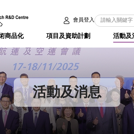
會員登入
術商品化
項目及資助計劃
活動及
介
劃
服務
使命
動向
權之技術
點
籍
疇
動
公共服務之創新技術
劃
表
構
活動及消息
劃
目
入
構
心
惠
問
導
告
發項目計劃書
心