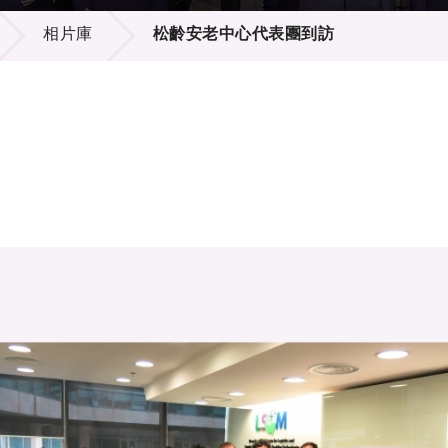
登記
料庫
相片庫
松齡安老中心代表團到訪
物
會
伴
們