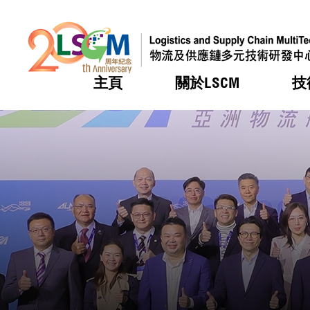
主頁
關於LSCM
技
跳到內容（按回車鍵）
熱門
熱門
熱門
熱門
熱門
機構簡
服務
合作計
活動
會籍及
願景及
LSCM 
可獲授
研發重
登記會
獎項
獎項
獎項
獎項
獎項
服務範
業界活
LSCM 動向
LSCM 動向
LSCM 動向
LSCM 動向
LSCM 動向
應用於
資助計
會員列
組織架
獎項
資助計
重點項
會員登
組織架
新聞中
稅務優
董事局
申請
研究顧
媒體報
評審
新聞稿
招標通
徵求研
資訊中