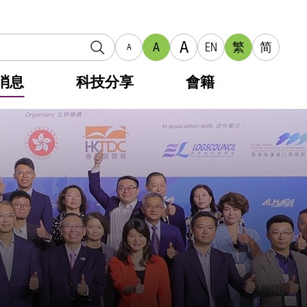
A
A
EN
繁
简
A
消息
科技分享
會籍