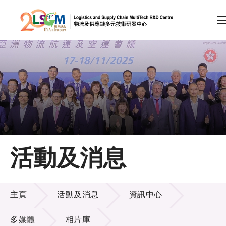
A
A
EN
繁
简
A
跳到內容（按回車鍵）
會員登入
主頁
活動及消息
關於LSCM
活動及消息
技術商品化
主頁
活動及消息
資訊中心
項目及資助計劃
多媒體
相片庫