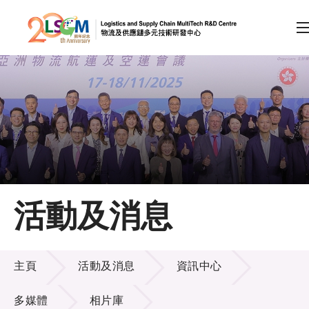
A
A
EN
繁
简
A
跳到內容（按回車鍵）
會員登入
主頁
活動及消息
關於LSCM
活動及消息
技術商品化
主頁
活動及消息
資訊中心
項目及資助計劃
多媒體
相片庫