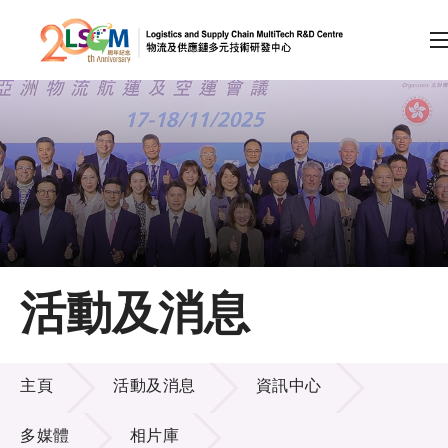
A
A
EN
繁
简
A
跳到內容（按回車鍵）
會員登入
主頁
活動及消息
關於LSCM
活動及消息
技術商品化
主頁
活動及消息
資訊中心
項目及資助計劃
多媒體
相片庫