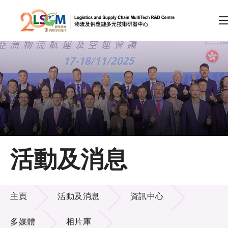
A
A
EN
繁
简
A
跳到內容（按回車鍵）
會員登入
主頁
活動及消息
關於LSCM
活動及消息
技術商品化
主頁
活動及消息
資訊中心
項目及資助計劃
多媒體
相片庫