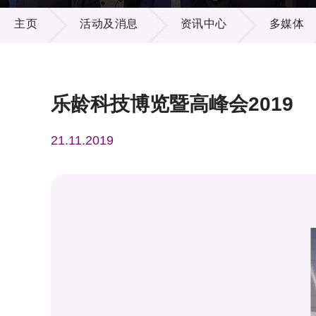
活动及消息
供应商
项目资
主页
活动及消息
资讯中心
多媒体
多媒体
出版刊
就业机
项目伙
联络我
乐龄科技博览暨高峰会2019
21.11.2019