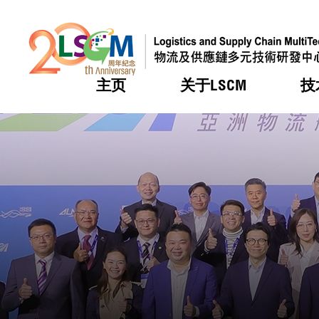
主页
关于LSCM
技
跳到内容（按回车键）
热门
热门
热门
热门
热门
机构简
服务
合作计
活动
会籍及
愿景及
LSCM 
可获授
研发重
登记会
奖项
奖项
奖项
奖项
奖项
服务范
业界活
LSCM 动向
LSCM 动向
LSCM 动向
LSCM 动向
LSCM 动向
应用于
资助计
会员列
组织架
奖项
资助计
重点项
会员登
组织架
新闻中
税务优
董事局
申请
研究顾
媒体报
评审
新闻稿
招标通
征求研
资讯中