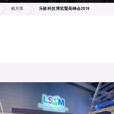
登记
料库
相片库
乐龄科技博览暨高峰会2019
物
会
伴
们