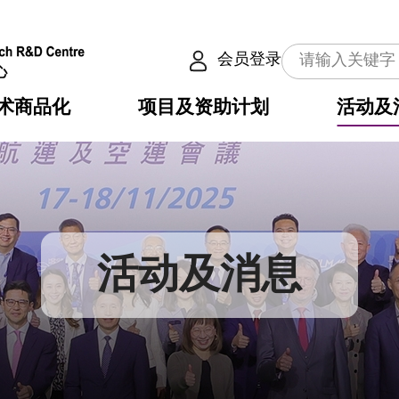
会员登录
术商品化
项目及资助计划
活动及
介
划
服务
使命
动向
权之技术
点
籍
畴
动
公共服务之创新技术
划
表
构
活动及消息
划
目
入
构
心
惠
问
导
告
发项目计划书
心