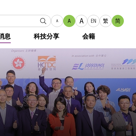
A
A
EN
繁
简
A
消息
科技分享
会籍