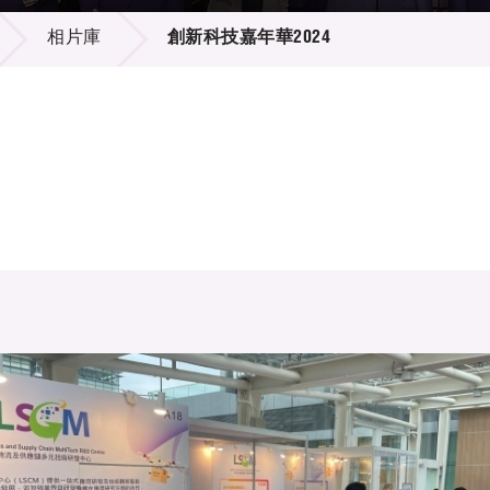
登記
料庫
相片庫
創新科技嘉年華2024
物
會
伴
們