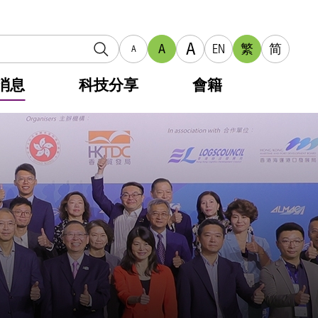
A
A
EN
繁
简
A
消息
科技分享
會籍