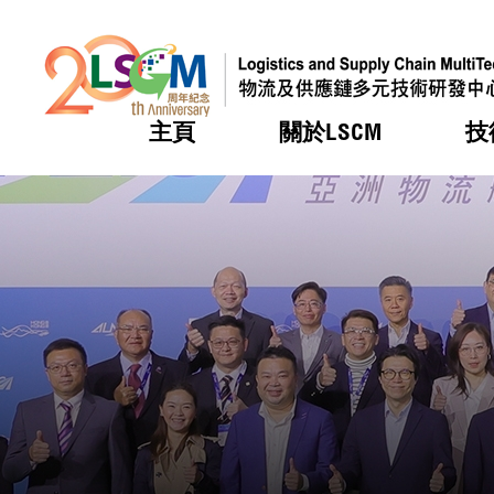
主頁
關於LSCM
技
跳到內容（按回車鍵）
熱門
熱門
熱門
熱門
熱門
機構簡
服務
合作計
活動
會籍及
願景及
LSCM 
可獲授
研發重
登記會
獎項
獎項
獎項
獎項
獎項
服務範
業界活
LSCM 動向
LSCM 動向
LSCM 動向
LSCM 動向
LSCM 動向
應用於
資助計
會員列
組織架
獎項
資助計
重點項
會員登
組織架
新聞中
稅務優
董事局
申請
研究顧
媒體報
評審
新聞稿
招標通
徵求研
資訊中