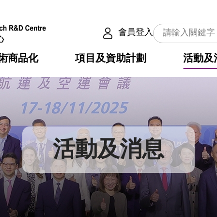
會員登入
術商品化
項目及資助計劃
活動及
介
劃
服務
使命
動向
權之技術
點
籍
疇
動
公共服務之創新技術
劃
表
構
活動及消息
劃
目
入
構
心
惠
問
導
告
發項目計劃書
心