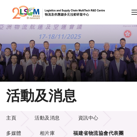
A
A
EN
繁
简
A
跳到內容（按回車鍵）
會員登入
主頁
活動及消息
關於LSCM
活動及消息
技術商品化
主頁
活動及消息
資訊中心
項目及資助計劃
多媒體
相片庫
福建省物流協會代表團