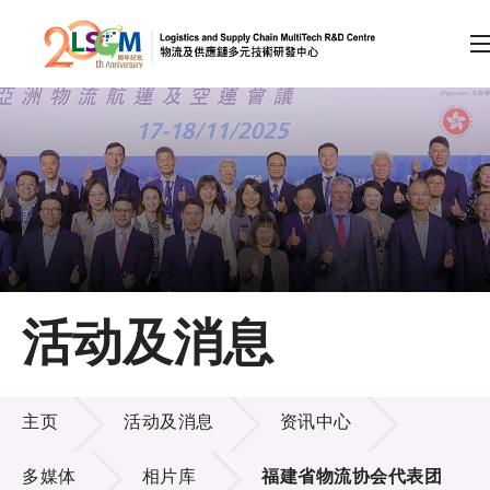
A
A
EN
繁
简
A
跳到内容（按回车键）
会员登录
主页
活动及消息
关于LSCM
活动及消息
技术商品化
主页
活动及消息
资讯中心
项目及资助计划
多媒体
相片库
福建省物流协会代表团