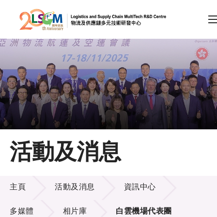
A
A
EN
繁
简
A
跳到內容（按回車鍵）
會員登入
主頁
活動及消息
關於LSCM
活動及消息
技術商品化
主頁
活動及消息
資訊中心
項目及資助計劃
多媒體
相片庫
白雲機場代表團