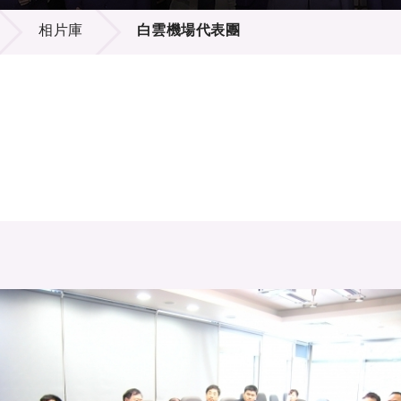
登記
料庫
相片庫
白雲機場代表團
物
會
伴
們