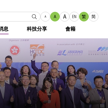
A
A
EN
繁
简
A
消息
科技分享
會籍