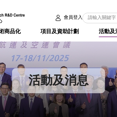
會員登入
術商品化
項目及資助計劃
活動及
介
劃
服務
使命
動向
權之技術
點
籍
疇
動
公共服務之創新技術
劃
表
構
活動及消息
劃
目
入
構
心
惠
問
導
告
發項目計劃書
心