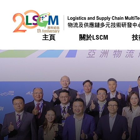
主頁
關於LSCM
技
跳到內容（按回車鍵）
熱門
熱門
熱門
熱門
熱門
機構簡
服務
合作計
活動
會籍及
願景及
LSCM 
可獲授
研發重
登記會
獎項
獎項
獎項
獎項
獎項
服務範
業界活
LSCM 動向
LSCM 動向
LSCM 動向
LSCM 動向
LSCM 動向
應用於
資助計
會員列
組織架
獎項
資助計
重點項
會員登
組織架
新聞中
稅務優
董事局
申請
研究顧
媒體報
評審
新聞稿
招標通
徵求研
資訊中