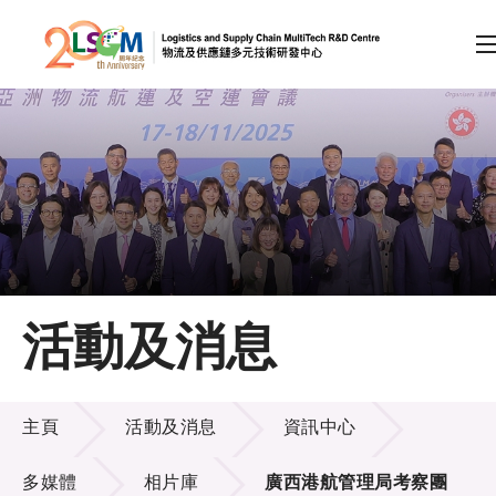
A
A
EN
繁
简
A
跳到內容（按回車鍵）
會員登入
主頁
活動及消息
關於LSCM
活動及消息
技術商品化
主頁
活動及消息
資訊中心
項目及資助計劃
多媒體
相片庫
廣西港航管理局考察團