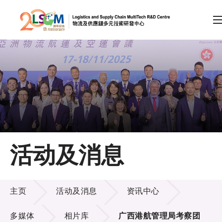
A
A
EN
繁
简
A
跳到内容（按回车键）
会员登录
主页
活动及消息
关于LSCM
活动及消息
技术商品化
主页
活动及消息
资讯中心
项目及资助计划
多媒体
相片库
广西港航管理局考察团