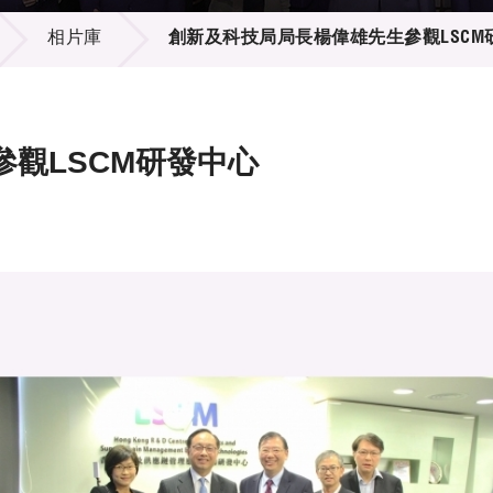
登記
料庫
相片庫
創新及科技局局長楊偉雄先生參觀LSCM
物
會
伴
們
觀LSCM研發中心