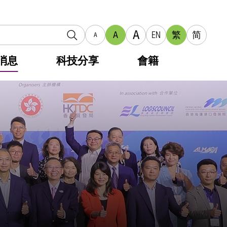
A
A
EN
繁
简
A
消息
科技分享
會籍