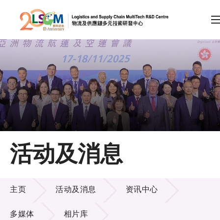
A
A
EN
繁
简
A
跳到内容（按回车键）
会员登录
主页
活动及消息
关于LSCM
活动及消息
技术商品化
主页
活动及消息
资讯中心
项目及资助计划
多媒体
相片库