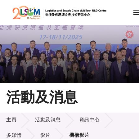
A
A
EN
繁
简
A
跳到內容（按回車鍵）
會員登入
主頁
活動及消息
關於LSCM
活動及消息
技術商品化
主頁
活動及消息
資訊中心
項目及資助計劃
多媒體
影片
機構影片