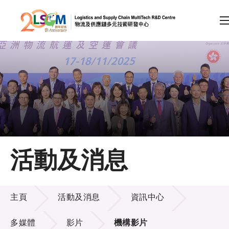
A
A
EN
繁
简
A
跳到內容（按回車鍵）
會員登入
主頁
活動及消息
關於LSCM
活動及消息
技術商品化
主頁
活動及消息
資訊中心
項目及資助計劃
多媒體
影片
機構影片