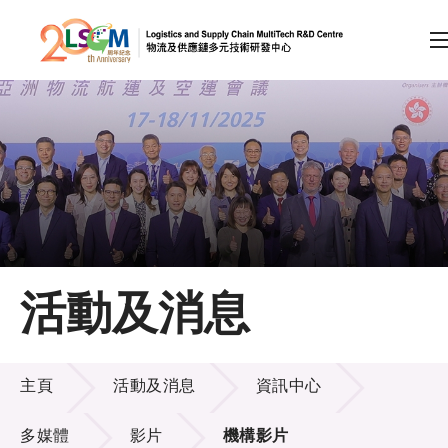
A
A
EN
繁
简
A
跳到內容（按回車鍵）
會員登入
主頁
活動及消息
關於LSCM
活動及消息
技術商品化
主頁
活動及消息
資訊中心
項目及資助計劃
多媒體
影片
機構影片