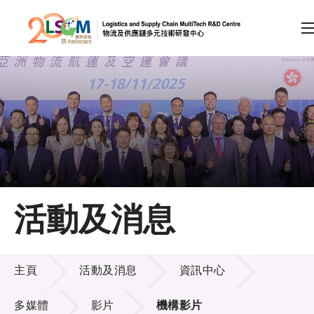
A
A
EN
繁
简
A
跳到內容（按回車鍵）
會員登入
主頁
活動及消息
關於LSCM
活動及消息
技術商品化
主頁
活動及消息
資訊中心
項目及資助計劃
多媒體
影片
機構影片