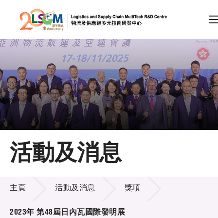
A
A
EN
繁
简
A
跳到內容（按回車鍵）
會員登入
主頁
活動及消息
關於LSCM
活動及消息
技術商品化
主頁
活動及消息
獎項
項目及資助計劃
2023年 第48屆日內瓦國際發明展