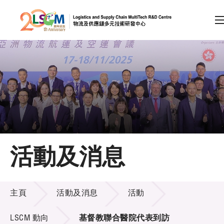
A
A
EN
繁
简
A
跳到內容（按回車鍵）
會員登入
主頁
活動及消息
關於LSCM
活動及消息
技術商品化
主頁
活動及消息
活動
項目及資助計劃
LSCM 動向
基督教聯合醫院代表到訪