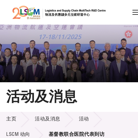
A
A
EN
繁
简
A
跳到内容（按回车键）
会员登录
主页
活动及消息
关于LSCM
活动及消息
技术商品化
主页
活动及消息
活动
项目及资助计划
LSCM 动向
基督教联合医院代表到访