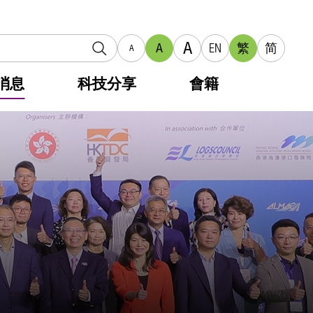
A
A
EN
繁
简
A
消息
科技分享
會籍