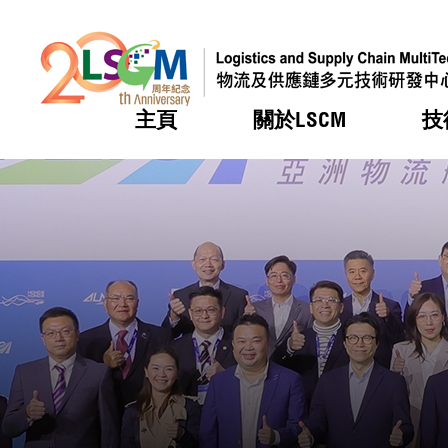
主頁
關於LSCM
技
跳到內容（按回車鍵）
熱門
熱門
熱門
熱門
熱門
機構簡
服務
合作計
活動
會籍及
願景及
LSCM 
可獲授
研發重
登記會
獎項
獎項
獎項
獎項
獎項
服務範
業界活
LSCM 動向
LSCM 動向
LSCM 動向
LSCM 動向
LSCM 動向
應用於
資助計
會員列
組織架
獎項
資助計
重點項
會員登
組織架
新聞中
稅務優
董事局
申請
研究顧
媒體報
評審
新聞稿
招標通
徵求研
資訊中