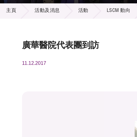
活動及消息
供應商
項目資
主頁
活動及消息
活動
LSCM 動向
多媒體
出版刊
就業機
項目夥
聯絡我
廣華醫院代表團到訪
11.12.2017