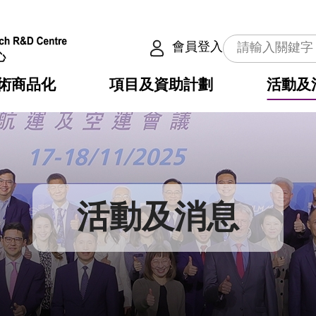
會員登入
術商品化
項目及資助計劃
活動及
介
劃
服務
使命
動向
權之技術
點
籍
疇
動
公共服務之創新技術
劃
表
構
活動及消息
劃
目
入
構
心
惠
問
導
告
發項目計劃書
心