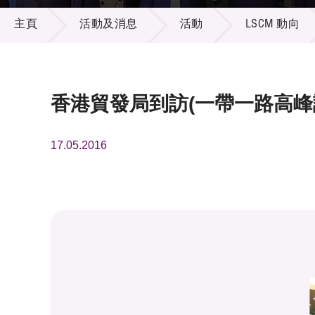
活動及消息
供應商
項目資
主頁
活動及消息
活動
LSCM 動向
多媒體
出版刊
就業機
項目夥
聯絡我
香港貿發局到訪(一帶一路高峰論
17.05.2016