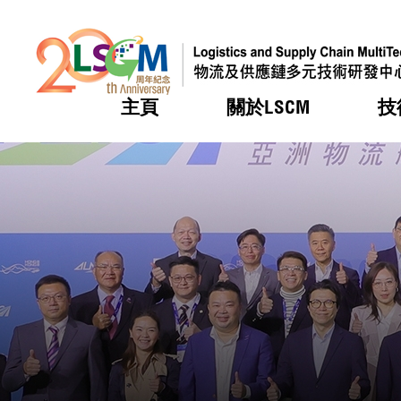
主頁
關於LSCM
技
跳到內容（按回車鍵）
熱門
熱門
熱門
熱門
熱門
機構簡
服務
合作計
活動
會籍及
願景及
LSCM 
可獲授
研發重
登記會
獎項
獎項
獎項
獎項
獎項
服務範
業界活
LSCM 動向
LSCM 動向
LSCM 動向
LSCM 動向
LSCM 動向
應用於
資助計
會員列
組織架
獎項
資助計
重點項
會員登
組織架
新聞中
稅務優
董事局
申請
研究顧
媒體報
評審
新聞稿
招標通
徵求研
資訊中