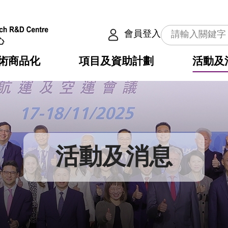
會員登入
術商品化
項目及資助計劃
活動及
介
劃
服務
使命
動向
權之技術
點
籍
疇
動
公共服務之創新技術
劃
表
構
活動及消息
劃
目
入
構
心
惠
問
導
告
發項目計劃書
心