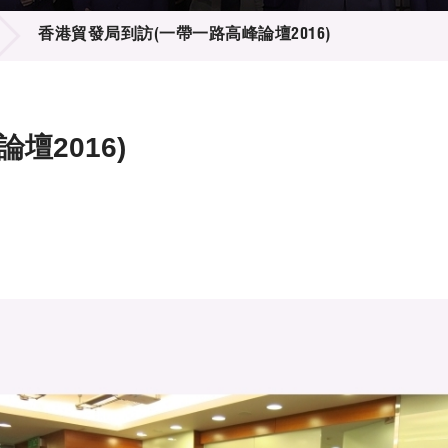
登記
料庫
香港貿發局到訪(一帶一路高峰論壇2016)
物
會
伴
們
壇2016)