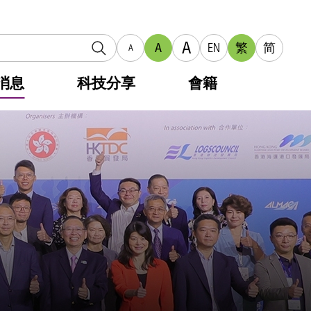
A
A
EN
繁
简
A
消息
科技分享
會籍