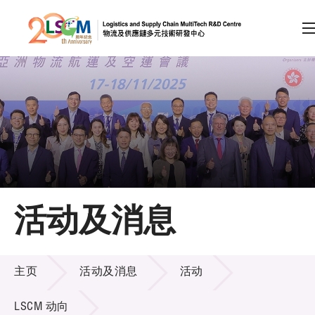
A
A
EN
繁
简
A
跳到内容（按回车键）
会员登录
主页
活动及消息
关于LSCM
活动及消息
技术商品化
主页
活动及消息
活动
项目及资助计划
LSCM 动向