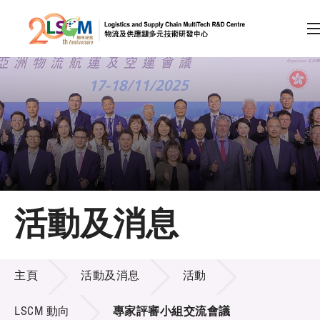
A
A
EN
繁
简
A
跳到內容（按回車鍵）
會員登入
主頁
活動及消息
關於LSCM
活動及消息
技術商品化
主頁
活動及消息
活動
項目及資助計劃
LSCM 動向
專家評審小組交流會議