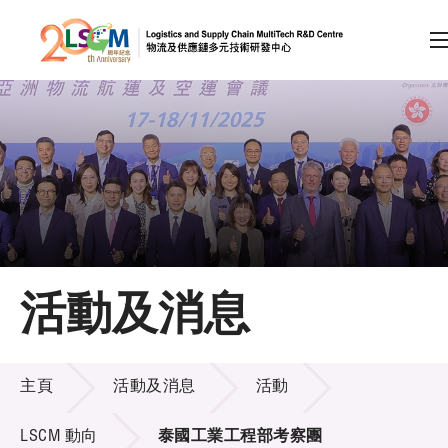
A
A
EN
繁
简
A
跳到內容（按回車鍵）
會員登入
主頁
活動及消息
關於LSCM
活動及消息
技術商品化
主頁
活動及消息
活動
項目及資助計劃
LSCM 動向
泰國工業工程部考察團