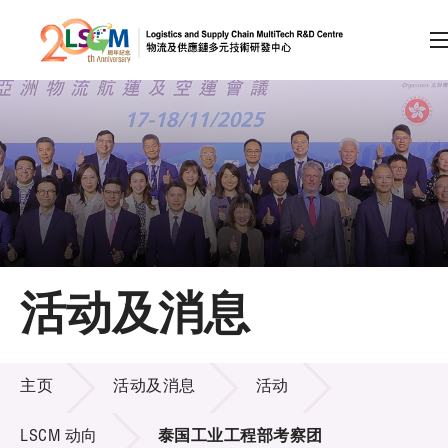
A
A
EN
繁
简
A
跳到内容（按回车键）
会员登录
主页
活动及消息
关于LSCM
活动及消息
技术商品化
主页
活动及消息
活动
项目及资助计划
LSCM 动向
泰国工业工程部考察团