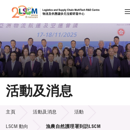
A
A
EN
繁
简
A
跳到內容（按回車鍵）
會員登入
主頁
活動及消息
關於LSCM
活動及消息
技術商品化
主頁
活動及消息
活動
項目及資助計劃
LSCM 動向
漁農自然護理署到訪LSCM