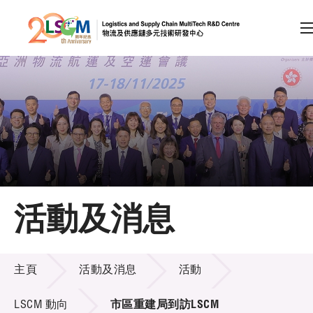
A
A
EN
繁
简
A
跳到內容（按回車鍵）
會員登入
主頁
活動及消息
關於LSCM
活動及消息
技術商品化
主頁
活動及消息
活動
項目及資助計劃
LSCM 動向
市區重建局到訪LSCM