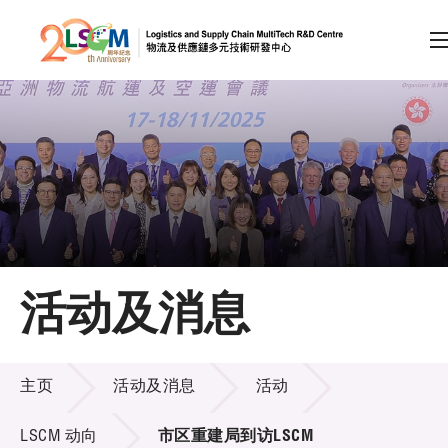
A
A
EN
繁
简
A
跳到内容（按回车键）
会员登录
主页
活动及消息
关于LSCM
活动及消息
技术商品化
主页
活动及消息
活动
项目及资助计划
LSCM 动向
市区重建局到访LSCM