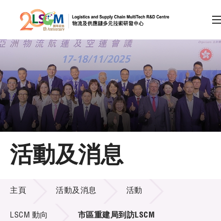
A
A
EN
繁
简
A
跳到內容（按回車鍵）
會員登入
主頁
活動及消息
關於LSCM
活動及消息
技術商品化
主頁
活動及消息
活動
項目及資助計劃
LSCM 動向
市區重建局到訪LSCM