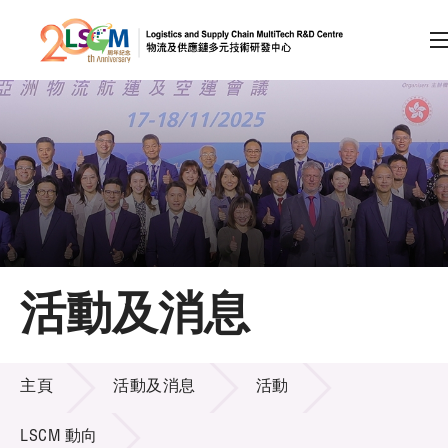
A
A
EN
繁
简
A
跳到內容（按回車鍵）
會員登入
主頁
活動及消息
關於LSCM
活動及消息
技術商品化
主頁
活動及消息
活動
項目及資助計劃
LSCM 動向