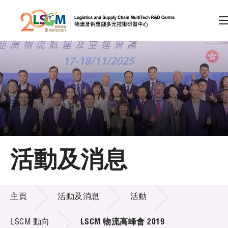
A
A
EN
繁
简
A
跳到內容（按回車鍵）
會員登入
主頁
活動及消息
關於LSCM
活動及消息
技術商品化
主頁
活動及消息
活動
項目及資助計劃
LSCM 動向
LSCM 物流高峰會 2019