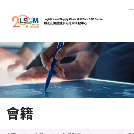
A
A
EN
繁
简
A
跳到內容（按回車鍵）
會員登入
主頁
關於LSCM
會籍
技術商品化
項目及資助計劃
會籍