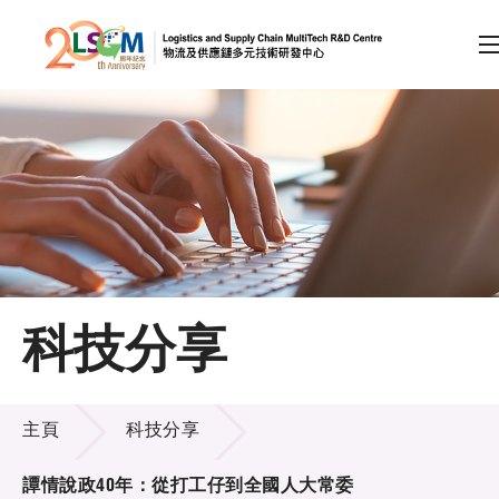
A
A
EN
繁
简
A
跳到內容（按回車鍵）
會員登入
主頁
科技分享
關於LSCM
科技分享
技術商品化
主頁
科技分享
項目及資助計劃
譚情說政40年：從打工仔到全國人大常委