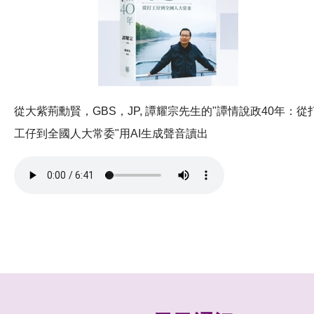
從大紫荊勳賢，GBS，JP, 譚耀宗先生的"譚情說政40年：從
工仔到全國人大常委"用AI生成聲音讀出