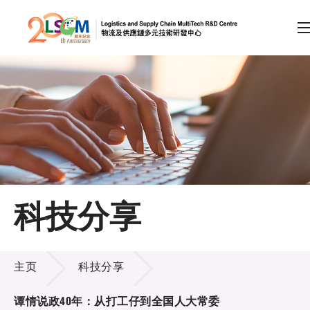
A
A
EN
繁
简
A
跳到内容（按回车键）
会员登录
主页
科技分享
关于LSCM
科技分享
技术商品化
主页
科技分享
项目及资助计划
谭情说政40年：从打工仔到全国人大常委