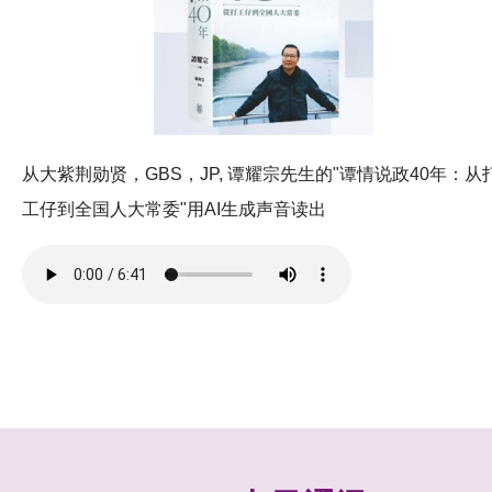
从大紫荆勋贤，GBS，JP, 谭耀宗先生的"谭情说政40年：从
工仔到全国人大常委"用AI生成声音读出