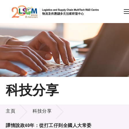
A
A
EN
繁
简
A
跳到內容（按回車鍵）
會員登入
主頁
科技分享
關於LSCM
科技分享
技術商品化
主頁
科技分享
項目及資助計劃
譚情說政40年：從打工仔到全國人大常委