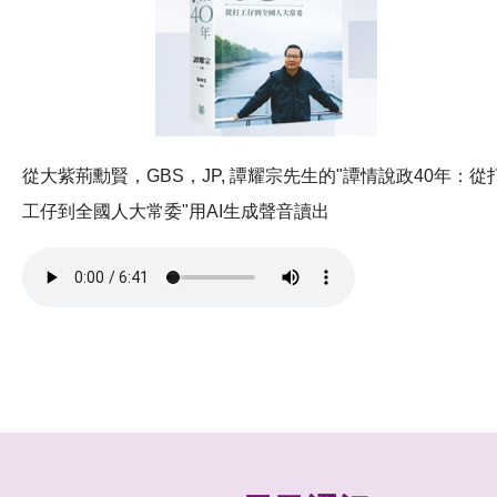
從大紫荊勳賢，GBS，JP, 譚耀宗先生的"譚情說政40年：從
工仔到全國人大常委"用AI生成聲音讀出