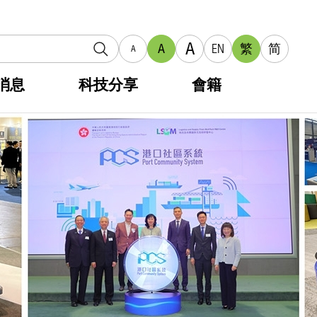
A
A
EN
繁
简
A
消息
科技分享
會籍