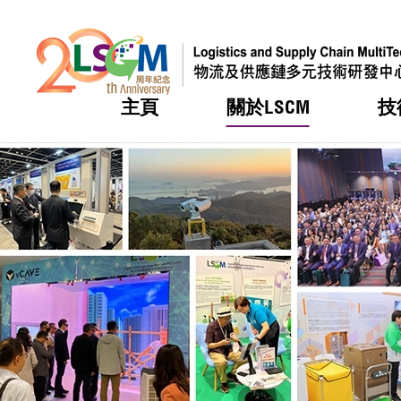
主頁
關於LSCM
技
跳到內容（按回車鍵）
熱門
熱門
熱門
熱門
熱門
機構簡
服務
合作計
活動
會籍及
願景及
LSCM 
可獲授
研發重
登記會
獎項
獎項
獎項
獎項
獎項
服務範
業界活
LSCM 動向
LSCM 動向
LSCM 動向
LSCM 動向
LSCM 動向
應用於
資助計
會員列
組織架
獎項
資助計
重點項
會員登
組織架
新聞中
稅務優
董事局
申請
研究顧
媒體報
評審
新聞稿
招標通
徵求研
資訊中