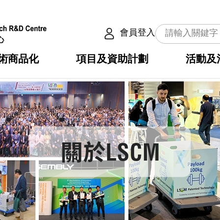
會員登入
術商品化
項目及資助計劃
活動及
介
劃
服務
使命
動向
權之技術
點
籍
疇
動
公共服務之創新技術
劃
表
構
劃
關於LSCM
目
入
構
心
惠
問
導
告
發項目計劃書
心