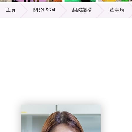
關於LSCM
供應商
項目資
主頁
關於LSCM
組織架構
董事局
多媒體
出版刊
就業機
項目夥
聯絡我