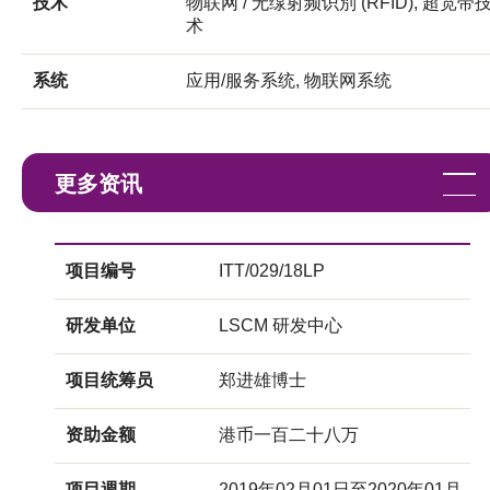
技术
物联网 / 无缐射频识別 (RFID), 超宽带
术
系统
应用/服务系统, 物联网系统
更多资讯
项目编号
ITT/029/18LP
研发单位
LSCM 研发中心
项目统筹员
郑进雄博士
资助金额
港币一百二十八万
项目週期
2019年02月01日至2020年01月