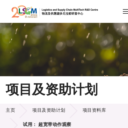
A
A
EN
繁
简
A
跳到内容（按回车键）
会员登录
主页
项目及资助计划
关于LSCM
项目及资助计划
技术商品化
主页
项目及资助计划
项目资料库
项目及资助计划
试用： 超宽带动作观察