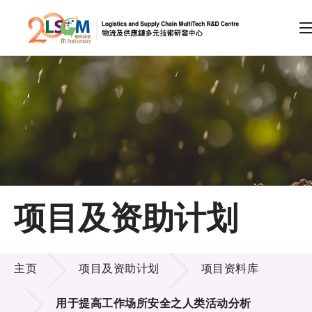
A
A
EN
繁
简
A
跳到内容（按回车键）
会员登录
主页
项目及资助计划
关于LSCM
项目及资助计划
技术商品化
主页
项目及资助计划
项目资料库
项目及资助计划
用于提高工作场所安全之人类活动分析