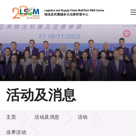
A
A
EN
繁
简
A
跳到内容（按回车键）
会员登录
主页
活动及消息
关于LSCM
活动及消息
技术商品化
主页
活动及消息
活动
项目及资助计划
业界活动