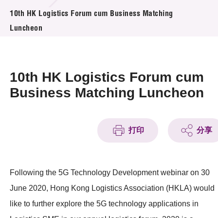
活动及消息
10th HK Logistics Forum cum Business Matching
Luncheon
活动
奖项
10th HK Logistics Forum cum
新闻中心
Business Matching Luncheon
资讯中心
科技分享
打印
分享
会籍
Following the 5G Technology Development webinar on 30
June 2020, Hong Kong Logistics Association (HKLA) would
like to further explore the 5G technology applications in