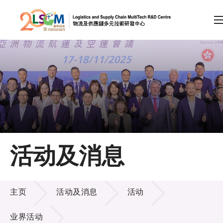
A
A
EN
繁
简
A
跳到内容（按回车键）
会员登录
主页
活动及消息
关于LSCM
活动及消息
技术商品化
主页
活动及消息
活动
项目及资助计划
业界活动