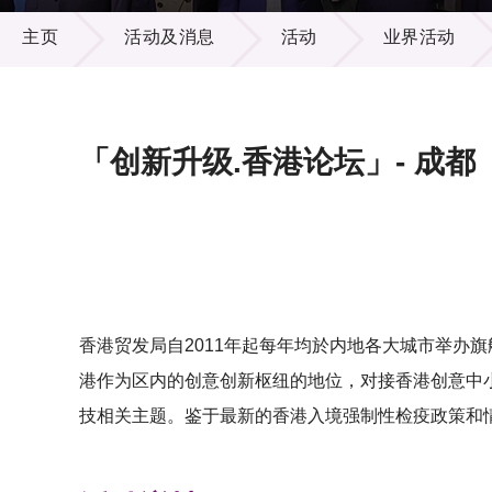
活动及消息
供应商
项目资
主页
活动及消息
活动
业界活动
多媒体
出版刊
就业机
项目伙
联络我
「创新升级.香港论坛」- 成都
香港贸发局自2011年起每年均於内地各大城市举办旗舰
港作为区内的创意创新枢纽的地位，对接香港创意中
技相关主题。鉴于最新的香港入境强制性检疫政策和情