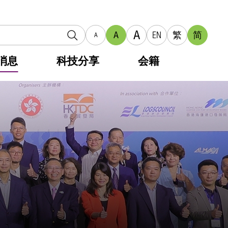
A
A
EN
繁
简
A
消息
科技分享
会籍