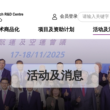
会员登录
术商品化
项目及资助计划
活动及
介
划
服务
使命
动向
权之技术
点
籍
畴
动
公共服务之创新技术
划
表
构
活动及消息
划
目
入
构
心
惠
问
导
告
发项目计划书
心