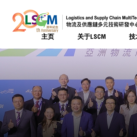
主页
关于LSCM
技
跳到内容（按回车键）
热门
热门
热门
热门
热门
机构简
服务
合作计
活动
会籍及
愿景及
LSCM 
可获授
研发重
登记会
奖项
奖项
奖项
奖项
奖项
服务范
业界活
LSCM 动向
LSCM 动向
LSCM 动向
LSCM 动向
LSCM 动向
应用于
资助计
会员列
组织架
奖项
资助计
重点项
会员登
组织架
新闻中
税务优
董事局
申请
研究顾
媒体报
评审
新闻稿
招标通
征求研
资讯中