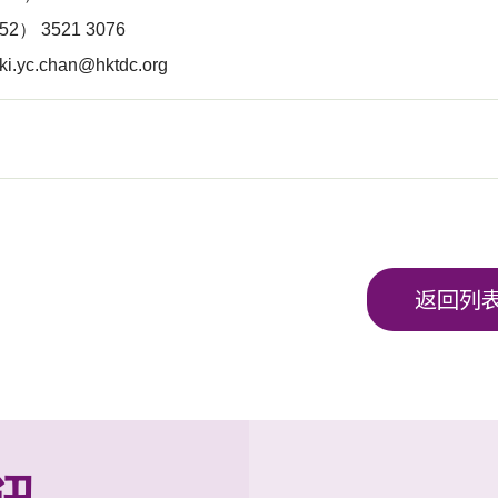
） 3521 3076
nki.yc.chan@hktdc.org
返回列