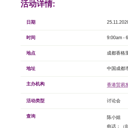
活动详情:
日期
25.11.202
时间
9:00am - 
地点
成都香格
地址
中国成都市
主办机构
香港贸易
活动类型
讨论会
查询
陈小姐
电话：（852